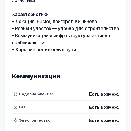
логистика
Характеристики
- Локация: Băcioi, пригород Кишинёва
- Ровный участок — удобно для строительства
- Коммуникации и инфраструктура активно
приближаются
- Хорошие подъездные пути
Коммуникации
water_drop
водоснабжение
:
Есть возмож.
local_fire_department
газ
:
Есть возмож.
bolt
электричество
:
Есть возмож.