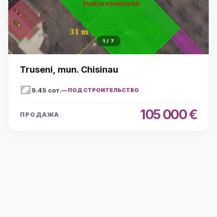
1
/
7
Truseni, mun. Chisinau
aspect_ratio
9.45
сот.
—
ПОД СТРОИТЕЛЬСТВО
105 000 €
ПРОДАЖА