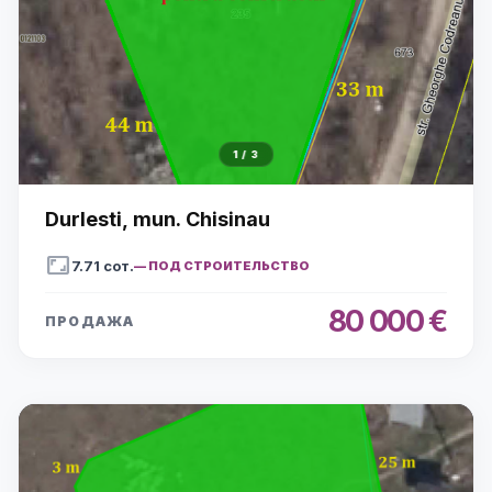
1
/
3
Durlesti, mun. Chisinau
aspect_ratio
7.71
сот.
—
ПОД СТРОИТЕЛЬСТВО
80 000 €
ПРОДАЖА